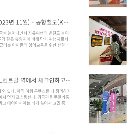
로 고작 1시간 옮겨왔을 뿐인데, 호텔 가성
룸푸르 추천 호텔, 라이프 라자 출란 (바로
쿠알라룸푸르 공항에서 시내 가는 법(2023년 11월) - 공항철도(KLIA express) 할인 예약하기 vs. 공항 픽업 예약
조금씩 늘어나면서 자유여행의 발길도 늘어
루와 같은 휴양지에 비해 단기 여행지로서
최근에는 아이들의 영어교육을 위한 한달살
월 말부터 11월 초에 쿠알라룸푸르에서 무려
나발루보다 훨씬(오만 배 정도..) 좋았다.
이라면, 싱가포르보다 물가는 최대 3배 저
수 있는 쿠알라룸푸르를 강력하게 추천하고
바틱에어 쿠알라룸푸르 직항 탑승 시 KL센트럴 역에서 체크인하고 미리 수하물 보내는 법!
 와 있다. 아직 여행 콘텐츠를 다 정리하지
있어서 먼저 포스팅한다. 귀국편을 쿠알라룸
싸고 에어아시아는 타기 싫어서 고민 중에,
다. 바틱 항공은 말린도 항공의 새로운 이름
서비스가 좋았던 기억이 있다. 예전 말린도
 시내에서 수하물을 붙일 수 있다고? 그런
년 10월 15일부터 쿠알라룸푸르 도심 터미