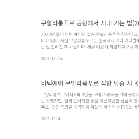
랜드 호텔인데, 객실가는 무려 3배 차이가 난다. 비행기
비가 이렇게 좋아지다니. 가성비 무슨 일이야.....쿠알라
가기) 여기 오기 직전에 체크아웃..
2023년 들어 바틱 에어와 같은 쿠알라룸푸르 직항이 
나고 있다. 사실 쿠알라룸푸르는 한국에서 코타 키나발
는 덜 알려진 게 사실이다. 체류 비용이 저렴하다보니 
기 행선지로 주목받고 있다. 하지만 이번 2023년 10
2023. 11. 15.
8박 9일이나 보낸 내 개인적인 만족도는, 솔직히 코타 키
호캉스와 시내 관광, 쇼핑을 사랑하는 나와 비슷한 취향
렴하면서 쾌적한 도시 인프라 속에서 안전하게 여행할 
싶다. 우선 쿠알라룸푸르를 제대로 여행했던 건..
쿠알라룸푸르에서 8박 9일을 보내고 귀국을 위해 공항에
는 못했지만, 빨리 알려지면 좋을 따끈따끈한 꿀팁이 
푸르~인천 직항을 예약해야 하는데 국적기나 FSC는 비
신생 항공사인 바틱 항공 직항이 있어서 바로 예약을 했
2023. 11. 4.
인데, 예전에 말린도 항공을 이용해본 적이 있고 꽤나 
항공 시절 탑승기는 여기. 바틱 항공 타면, 쿠알라룸푸르
데 바틱 항공을 검색하다가 우연히 발견한 뉴스, ‘2023
널인 KL 센트럴역에서 도심 공항 터..