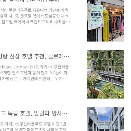
레이시아 쿠알라룸푸르 자유여행 리뷰는 계속
출국 시, KL 센트럴 역에서 도심공항 체크
KL센트럴 역에서 체크인하고 미리 수하물
위해 공항에 와 있다. 아직 여행 콘텐츠를
한 꿀팁이 있어서 먼저 포스팅한다. 귀국편
유여행에 추천! 부킷빈탕 신상 호텔, 클로에 호텔
, 클로에 호텔 쿠알라룸푸르 8박 9일 호
쿠알라룸푸르의 힙스터가 모이는 부킷빈탕 신상 호텔 추천, 클로에 호텔
 Kuala Lumpur (바로 가기) 쿠알라룸
소개한 엘스 호텔과 함께 현지 MZ들이 가
의 차별점은 두 가지인데 첫번째는 위치다.
 빈탕에서 가장 가까운 호텔이다. 두번째
 호텔이고, 인스타그램에서 유명한 수영장
 단점이 명확하게 느껴졌던, 클로에 호텔에
tten by 김다영 (책 저자, 호텔 칼럼니스트)
쿠알라룸푸르의 전망 끝판왕! 가성비 최고 특급 호텔, 알릴라 방사르 #40층전망 #럭셔리
바로 가기)  쿠알라룸푸르 호텔 여행 3번
 노마드에 유명한 라이프 차이나타운 호텔,