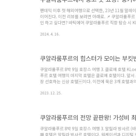
팬데믹 이후 첫 해외여행으로 선택한, 23년 11월 말
이어진다. 이전 리뷰를 보려면 아래로. 📌 쿠알라룸푸르 
인 하고 싶다면? 바틱에어 쿠알라룸푸르 직항 탑승 시 
보내는 법! 쿠알라룸푸르에서 8박 9일을 보내고 귀국을 
2024. 4. 16.
다 정리하지는 못했지만, 빨리 알려지면 좋을 따끈따끈
을 쿠알 nonie.tistory.com 📌 쿠알라룸푸르 자
쿠알라룸푸르의 힙스터가 모이는 부킷빈탕 신상 호텔 추천
캉스 여행 3. 클로에 호텔..
쿠알라룸푸르 8박 9일 호캉스 여행 3. 클로에 호텔 KLoe
푸르 호텔 여행의 마지막 호텔은 클로에 호텔이다. 앞서 
장 선호하는 신상 호텔이다. 이전에 묵은 3개 호텔과
이번에 묵은 호텔 중에 쿠알라룸푸르 최대 번화가인 부킷
2023. 12. 25.
는 디자인이다. 유일하게 인더스트리얼 디자인을 표방한
을 중심으로 녹색 식물로 건물 외벽을 연출했다. 장점과
서의 2박 3일. 👉🏻 클로에 호텔 객실가 자세히 보기 wri
부킷 빈탕의 힙한 ..
쿠알라룸푸르 8박 9일 호캉스 여행 3. 알릴라 방사르 (
째 호텔은 알릴라 방사르 호텔이다. 워케이션과 디지털