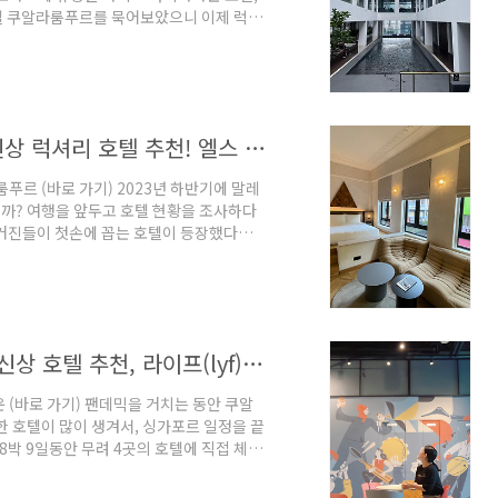
 호텔 쿠알라룸푸르를 묵어보았으니 이제 럭셔
 있는 호텔을 찾다가, 시내에서 약간 외곽에
후기를 소개해 본다. 👉🏻 알릴라 방사르
 호텔 칼럼니스트) CHECK-IN 알릴라
개인적으로는 아직 묵어보지 못했던 브랜드다.
쿠알라룸푸르에서 2023년 가장 핫한 신상 럭셔리 호텔 추천! 엘스 쿠알라룸푸르
룸푸르 (바로 가기) 2023년 하반기에 말레
까? 여행을 앞두고 호텔 현황을 조사하다
매거진들이 첫손에 꼽는 호텔이 등장했다는
Else) 호텔이다. (엘스 호텔 쿠알라룸푸
 4개 호텔 중에 가장 문화적 정체성을 잘
다. written by 김다영 (책 저자, 호
서 체크아웃을 마치고 두 번째 호텔을 탐험하
쿠알라룸푸르의 디지털 노마드를 위한 신상 호텔 추천, 라이프(lyf) 차이나타운 #미친가성비
운 (바로 가기) 팬데믹을 거치는 동안 쿠알
 호텔이 많이 생겨서, 싱가포르 일정을 끝
8박 9일동안 무려 4곳의 호텔에 직접 체크
트렌드를 반영하고 있는 4곳의 호텔 중 첫번
했던 라이프 패러파크 싱가포르와 같은 브