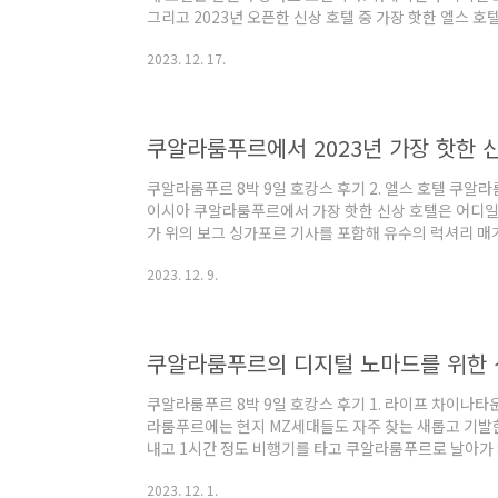
그리고 2023년 오픈한 신상 호텔 중 가장 핫한 엘스
리 차례다. 조금 더 럭셔리 호텔 특유의 감각을 느낄 수
2023. 12. 17.
위치한 방사르의 알릴라 호텔을 예약해 직접 2박을 해본 
호텔 객실가 자세히 보기 written by 김다영 (책 저자,
(Alila)는 하얏트 계열의 럭셔리 리조트 브랜드로, 
아시아 여러 곳에도..
쿠알라룸푸르 8박 9일 호캉스 후기 2. 엘스 호텔 쿠알라
이시아 쿠알라룸푸르에서 가장 핫한 신상 호텔은 어디일
가 위의 보그 싱가포르 기사를 포함해 유수의 럭셔리 
사실을 알게 됐다. 바로 차이나타운 한복판에 오픈한 엘스(
2023. 12. 9.
르 바로 가기) 엘스 호텔은 이번 쿠알라룸푸르에서 머무른
구현한 호텔이었다. 직접 2박을 해본 후기를 간단히 소개해 본
텔 칼럼니스트) Location 라이프 호텔 차이나타운에
기 위해 그랩을 탔다...
쿠알라룸푸르 8박 9일 호캉스 후기 1. 라이프 차이나타
라룸푸르에는 현지 MZ세대들도 자주 찾는 새롭고 기발한
내고 1시간 정도 비행기를 타고 쿠알라룸푸르로 날아가 
인해 보았다. 모두 너무너무 좋았던 시간들. 서로 다른 
2023. 12. 1.
째로 소개할 호텔은 라이프 차이나타운이다. 먼저 소개