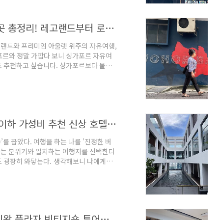
니스트, 유튜브 히치하이커TV, 책 저자) 레
조호바루 자유여행, 2025년 가볼만한 곳 총정리! 레고랜드부터 로컬 맛집, 한달살기 추천 호텔까지 (영상 링크)
랜드와 프리미엄 아울렛 위주의 자유여행,
포르와 정말 가깝다 보니 싱가포르 자유여
도 추천하고 싶습니다. 싱가포르보다 물가
월, 아세안 투어리즘 포럼 취재차 조호바루에
하이커TV는 이번 주에 조호바루 여행 콘
와 아울렛도 다녀왔지만 한국에는 전혀 알
으로 바꾼 로얄 이부 바카르 뮤지엄도 소개
..
2024 쿠알라룸푸르 자유여행, 10만원 이하 가성비 추천 신상 호텔 4곳 투숙 리뷰 총정리판!
를 꼽았다. 여행을 하는 나를 '진정한 버
추구하는 분위기와 일치하는 여행지를 선택한다
도 굉장히 와닿는다. 생각해보니 나에게는
. 도시의 문화를 담은 호텔, 로컬 식당,
, 쿠알라룸푸르에는 그 모든 게 다 있으면
 꽉 채워서 다녀온, 쿠알라룸푸르의 내돈내산
해 놓았으니 아래 영상을 참고하
쿠알라룸푸르에서 중고 옷 쇼핑? 숭가이왕 플라자 빈티지숍 투어하기 #자유여행