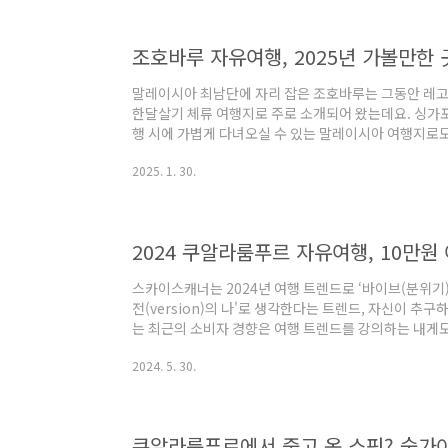
드 티켓 바로 가기 written by 김다영 (호텔 칼럼
고랜드, 새로운 볼거리와 어트랙션 놓..
말레이시아 최남단에 자리 잡은 조호바루는 그동안 레고
한달살기 체류 여행지로 주로 소개되어 왔는데요. 싱가
행 시에 가볍게 다녀오실 수 있는 말레이시아 여행지로
가 싸서 쇼핑 여행지로도 인기가 높습니다. 2025년 1
2025. 1. 30.
가보니 아기자기한 여행지의 매력도 있더라고요. 히치
텐츠를 준비했습니다. 가장 유명한 조호바루의 레고랜드
려지지 않은 축구 스타디움 투어, 술탄의 왕궁을 박물관
했고요. 조호바루에서만 맛볼 수 있는 로컬 음식부터 인스
스카이스캐너는 2024년 여행 트렌드로 ‘바이브(분위기)’
전(version)의 나'로 생각한다는 트렌드, 자신이 
는 최근의 소비자 경향은 여행 트렌드를 강의하는 내게
몇 달 전 다녀온 쿠알라룸푸르가 그렇게 선택한 여행지였다
2024. 5. 30.
옛 건물을 활용한 문화 공간을 다니는 여행을 좋아하는데
서도 관광객으로 붐비지 않아 더 좋았다. 8박 9일동안
가성비 추천 호텔 4곳을 소개해 본다. 유튜브에도 정리
자. written by 김다영 (호텔 칼럼..