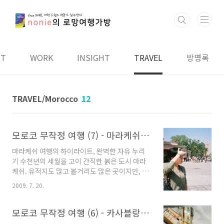
본문 바로가기
UT
WORK
INSIGHT
TRAVEL
방명록
TRAVEL/Morocco
12
모로코 무작정 여행 (7) - 마라케쉬의 노천 카페에서 자유를 마시다
마라케쉬 여행의 하이라이트, 완벽한 자유 누리
기 수천년의 세월을 고이 간직한 붉은 도시 마라
케쉬. 유적지도 많고 볼거리도 많은 곳이지만, 애
초부터 마라케쉬에서 무언가를 보고 가리라는 욕
2009. 7. 20.
심은 전혀 없었다. 고단한 직장생활로 지칠 대로
지쳐버린 내게 필요한 것은 오로지 휴식이었다.
서울에서 내가 갈 수 있는 가장 멀리 떨어진 곳을
모로코 무작정 여행 (6) - 카사블랑카에서 쇼핑한 아이템 - 먹거리,뷰티 중심
택했고, 도착지가 마라케쉬였을 뿐이다. 그렇게