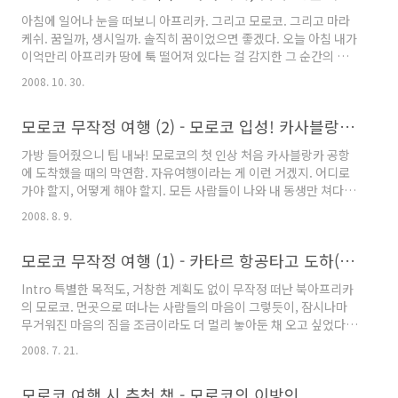
었다. 제마 엘프나 광장으로 가는 길목에 바로 보여서 쉽게 찾을 수
의..
아침에 일어나 눈을 떠보니 아프리카. 그리고 모로코. 그리고 마라
있다. 이른 아침에도 마라케쉬의 거리에는 사람들이 바쁘게 오가고
케쉬. 꿈일까, 생시일까. 솔직히 꿈이었으면 좋겠다. 오늘 아침 내가
있다. 오히려 유럽이나 선진국의 게으른 아침 분위기에 비해 이곳은
이억만리 아프리카 땅에 툭 떨어져 있다는 걸 감지한 그 순간의 당
활기가 넘치고 부지런하게 느껴진다. 이..
혹스러움이란. 이번 여행의 목적지인 마라케쉬에 오기까지는 48시
2008. 10. 30.
간의 비행과 4시간의 기차여행, 그리고 바가지 택시와 낯선 발걸음
이 이어져야만 했다. 마라케쉬는 쉽게 그 붉은 자태를 드러내지 않
모로코 무작정 여행 (2) - 모로코 입성! 카사블랑카에서 마라케쉬로
았다. 아직도 수백년 전 그대로의 모습으로 살아가고 있는 마라케쉬
는 그 잃어버린 시간 만큼이나 문명과 동떨어져 있었다. 문틈으로
가방 들어줬으니 팁 내놔! 모로코의 첫 인상 처음 카사블랑카 공항
비어져나오는 햇살 속에서, 문득 마라케쉬의 어느 숙소에 힘겹게 짐
에 도착했을 때의 막연함. 자유여행이라는 게 이런 거겠지. 어디로
을 풀고 기절하듯 잠이 든 어제 저녁이 어렴풋히 떠올랐다. Central
가야 할지, 어떻게 해야 할지. 모든 사람들이 나와 내 동생만 쳐다보
Palace, Marrakesh, Morocco, Can..
고 있는 듯한 불안감. 동양인 여행객은 하나도 보이지 않는다. 일단
2008. 8. 9.
마라케쉬로 바로 이동하기로 마음먹고 기차타기 도전. 카사블랑카
공항 내에는 마라케쉬로 가는 열차 역이 바로 있어 편리하다. 짐가
모로코 무작정 여행 (1) - 카타르 항공타고 도하(Doha)에서 잠시 쉬다
방 낑낑 끌며 환전부터 하고 역 입구로 내려가는 에스컬레이터로 고
고씽. 생각보다 기차삯이 비싸다. 두명 합쳐 거의 250dh...3만원 가
Intro 특별한 목적도, 거창한 계획도 없이 무작정 떠난 북아프리카
까운 돈이다. 젠장. 환전하자마자 의지 급상실. 아프리카 물가 오지
의 모로코. 먼곳으로 떠나는 사람들의 마음이 그렇듯이, 잠시나마
게 비싸구나... 그런데, 30시간 가까이 비행기를 타고 온 우리를 더
무거워진 마음의 짐을 조금이라도 더 멀리 놓아둔 채 오고 싶었다.
욱 지치게 만든 첫 사건 발생. 기차표를 끊자..
그래서 과감히 선택했다. 처음 마음먹었던 런던과 카사블랑카 행 요
2008. 7. 21.
금이 그닥 차이가 없음을 발견, 충동적으로 카사블랑카 행 티켓을
사버렸던 것이다. 터키항공 이후 중동 국적의 항공으로는 카타르 항
모로코 여행 시 추천 책 - 모로코의 이방인
공이 두 번째다. 중동 문화에 대한 특별한 거부감이 없다면 저렴한