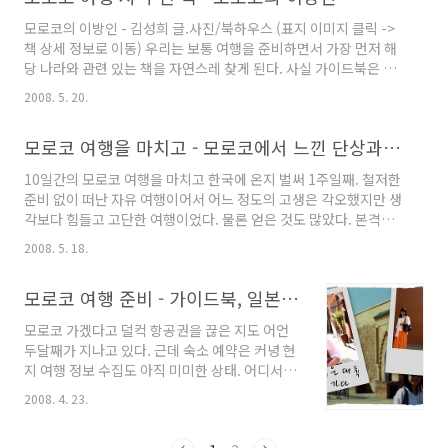
요금, 색다른 경유지 등의 매력이 있다. 하지만 카타르 항공의 좋았
모로코의 이방인 - 김성희 글.사진/북하우스 (표지 이미지 클릭 ->
던 첫인상은 여행을 떠나기 며칠 전부터 조금씩 깨졌다. 작년까지
책 상세 정보로 이동) 우리는 보통 여행을 준비하면서 가장 먼저 해
무료로 제공했던 도하 시티 투어는 어느새 85$(3월)에서 90$로 또
당 나라와 관련 있는 책을 자연스레 찾게 된다. 사실 가이드북은 현
올라 있었고, 경유지 호텔 예약도 3일 전이면 너무 ..
지에서나 쓸모 있는 다소 지루한 정보성 책자라면, 시중에 나와있는
2008. 5. 20.
다양한 여행 에세이들은 여행에 대한 기대와 환상을 채워주기에 더
없이 좋은 수단이다. 모로코 여행을 결심하고 가장 아쉬웠던 것은
모로코 여행을 마치고 - 모로코에서 느낀 단상과 몇 가지 주의할 점
관련 도서가 너무 적다는 것이었다. 큐리어스 시리즈의 '모로코' 편
외에는 변변한 소개서 하나 없다. 그 와중에 블로그 같은 에세이를
10일간의 모로코 여행을 마치고 한국에 온지 벌써 1주일째. 철저한
표방한 가벼운 책 한 권이 있으니 '모로코의 이방인' 이라는 책이다.
준비 없이 떠난 자유 여행이어서 어느 정도의 고생은 각오했지만 생
사실 이 책을 여행 가기 전에 도서관에서 빌려다 놨는데, 다녀온 다
각보다 힘들고 고단한 여행이었다. 물론 얻은 것도 많았다. 본격적
음날에서야 읽었다;;; 근데 조금 후회했다. 가..
인 여행 후기에 앞서 모로코에서 느낀 단상과 몇 가지 주의할 점을
2008. 5. 18.
언급하려 한다. 다음에 모로코를 여행하려는 한국인들에게 참고가
되었으면 좋겠다. 1. 모로코 여행은 많은 준비가 필요하다. 어느 나
모로코 여행 준비 - 가이드북, 일본 Web 정보
라를 여행하든 많은 준비와 정보 수집이 필요하지만 모로코는 특히
'아는 만큼 보인다'는 공식이 딱 들어맞는 곳이다. 한마디로 '어려
모로코 가겠다고 덜컥 항공권을 끊은 지도 어언
운' 나라다. 해외 여행 초보자들에게는 권하고 싶지 않다. 우선 관광
두달째가 지나고 있다. 근데 숙소 예약은 커녕 현
인프라가 그닥 갖춰져 있지 않다. 대중교통(기차, 버스)나 숙박시설
지 여행 정보 수집도 아직 미미한 상태. 어디서부
(호텔, 게스트하우스 등)은 매우 잘 갖춰져 있다. ..
터 어떻게 준비해야 할지 막막하다. 일단 여행의
2008. 4. 23.
시작은 가이드북. 그렇다면 국내에는 현재 모로
코 관련 여행 서적이 얼마나 있을까? 없다. 정확