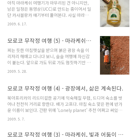
아직 마라케쉬 여행기가 마무리된 건 아니지만,
24시간을 꼬박 비행기와 기차를 타고 도착한 곳
남은 일정은 동영상(UCC)로 만드는 중이어서 일
은, 처음에는 혼란과 후회를 주었다. 지금까지 여
단 카사블랑카 얘기부터 풀어본다. 사실 마라케
행했던 많은 곳들과는 달리 불친절하고 말도 통
쉬 여행을 끝내고 돌아간 카사블랑카에서는 할
하지 않고, 무엇보다 준비없는 여행이라 막막했
2009. 6. 17.
일이 거의 없었다. 유명한 이름값을 못하는 비관
다. 하지만 시간이 흐르자 마라케쉬는 내게 조금
광도시답게 볼거리도 그닥 없고 그저 유럽을 흉
씩 문을 열어 주었다. 조금의 불편함을 감수하고
내내려는 어설픈 현대식 건물만 즐비했다. 이쯤
모로코 무작정 여행 (5) - 마라케쉬의 랜드마크, 쿠투비아 사원으로 향하다
나면 생각보다 많은 것들이 눈에 들어왔다. 그 중
해서 다시 한번 강조하자면, '카사블랑카'라는 이
하나는 ..
찌는 듯한 아침햇살을 받으며 붉은 광장 속을 이
름에서 풍겨나오는 환상 따위는 버리고 가는게
리저리 해매고 다니다 보니, 슬슬 여행에 자신감
정신건강에 좋다. 하지만 카사블랑카는 휴식과
이 붙는다. 앞으로 가도 뒤로 가도 멈칫하기만 했
여유를 선사했다. 구멍가게에서도 바가지를 쓸
던 우리는 이제 조금씩 용기를 내어 마라케쉬의
수 밖에 없는 마라케쉬와는 달리, 이곳은 대도시
2009. 5. 28.
심장으로 가까이 다가가는 중이다. 하릴없이 거
답게 커다란 마트도 있고, 유명 패션샵과 쇼핑몰
리를 방황하다가 문득, 복사해온 가이드북을 펴
도 있다. 카사블랑카에 머무는 내내 우리는 그저
고 다음 행선지를 정했다. 자유여행도 좋지만 마
모로코 무작정 여행 (4) - 광장에서, 삶은 계속된다.
쇼핑만 했지만, 어디서 뭘 사든 대부분 만족스러
라케쉬에서 절대 빼놓을 수 없는 이곳, 바로 쿠투
웠다. 마트에서 와인과..
북아프리카의 리드미컬한 공기에 익숙해질 무렵, 드디어 숙소를 벗
비아 모스크를 보기로 한다. 지도조차 볼 필요 없
어나 천천히 거리로 향한다. 배가 고프다. 마침 숙소 맞은 편에 반가
다. 쿠투비아는 제마 엘프나 광장의 어디에서나
운 이름이 보인다. 간판 위에 'Lonely planet' 추천 어쩌고 써있는
보일 만큼 높고, 웅장하고, 존재감이 있는 건축물
걸 보니 관광객들 꽤나 찾아가는 곳이겠구나. 일단 케밥 비슷한 음
이니까. 너무 높아서, 하늘을 찌를 듯이 높아서 우
2009. 5. 7.
식이면 먹을만 하겠다 싶어서 무작정 들어갔다. 근데 왠일? 완전 꽃
리는 너무 가까이 다가가기 전에 미리 사진을 찍
미남 오빠가 요리를 하고 있는게 아닌가. 털썩. 그 오빠랑 사진을 같
기로 한다. 바로 앞에서 사진을 찍으면 그저 붉은
모로코 무작정 여행 (3) - 마라케쉬, 빛과 어둠이 어우러진 숙소 안에서
이 못찍은게 지금까지 한이 맺힌다.ㅡ.ㅡ 참, 음식도 정말 싸고 맛있
벽 앞에서 사진 찍는 것과 똑같을테니. 왜, 파리