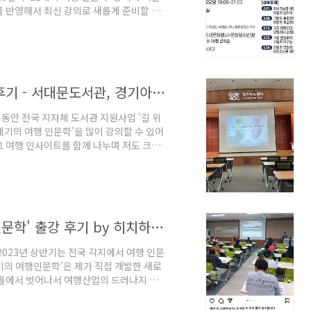
 반영해서 최신 강의로 새롭게 준비할 예
 선착순 마감이라고 하니 신청일을 잘 기억
 바로 가기 링크 남겨 놓겠습니다! :)
vent-application/view/?
searchLibrary=&sear..
2023년 '21세기의 여행 인문학' 출강 후기 - 서대문도서관, 경기아트센터, 성남인문학당 등
해 동안 전국 지자체 도서관 지원사업 '길 위
세기의 여행 인문학'을 많이 강의할 수 있어
 여행 인사이트를 함께 나누며 저도 크게
카데미' 지원 사업에 채택된 도서관 출강 후
기의 여행 인문학' 출강 후기 by 히치하이
, 의 저자 김다영입니다. 2023년 상반기는
흐른 느낌이네요. '21세기의 여행인문
2023 길위의 인문학 '21세기의 여행 인문학' 출강 후기 by 히치하이커 대표, 여행작가 김다영
2023년 상반기는 전국 각지에서 여행 인문
세기의 여행인문학'은 제가 직접 개발한 새로
 틀에서 벗어나서 여행산업의 드러나지 않
속 가능한 친환경 여행 등 지금까지 여행 강
게 들여다 봅니다. 작년에 제주 애월 도서관