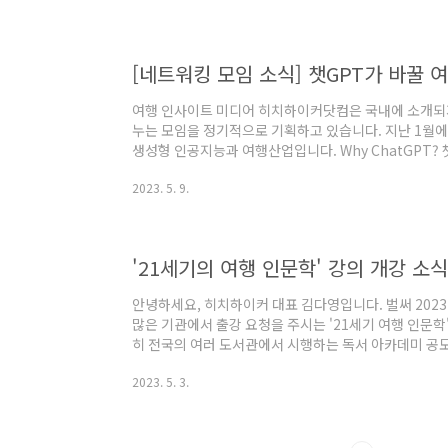
에서 첫 출강을 한 이래로, 2023년부터는 경기아트센
4~8주 커리큘럼으로 21세기의 여행 인문학을 진행하고 있
의 인문학 '21세기의 여행 인문학..
여행 인사이트 미디어 히치하이커닷컴은 국내에 소개되지
누는 모임을 정기적으로 기획하고 있습니다. 지난 1월에
생성형 인공지능과 여행산업입니다. Why ChatGPT? 
범위한 영향을 미치고 있다 보니, 여행 분야에 한정된 
2023. 5. 9.
고 있습니다. 오픈AI는 2021년까지의 데이터만으로 
여행업계에서는 심각하게 여기지 않았던 면도 있고요. 그
GPT-4를 탑재한 검색 엔진을 공개함에 따라, 대화형 
습니다. 너무나 급작스러운 변화인데요. 이..
안녕하세요, 히치하이커 대표 김다영입니다. 벌써 2023
많은 기관에서 출강 요청을 주시는 '21세기 여행 인문학
히 전국의 여러 도서관에서 시행하는 독서 아카데미 공모
채택해 주신 덕분에, 다가오는 5~6월도 많은 도서관에서
2023. 5. 3.
여행인문학'은 기존의 고전적인 인문학 틀에서 벗어나서
이션과 노마드와 같은 체류형 여행, 지속 가능한 친환경
지 않았던 주제를 매주 하나씩 깊게 들여다 봅니다. 여행
터 떠날 여행을 완전히 새로운 관점..