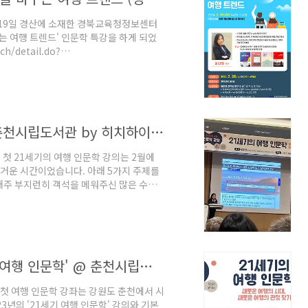
 19일 경산에 소재한 경북교육청정보센터
는 여행 트렌드' 인문학 특강을 하게 되었
h/detail.do?
&category_idx=0&large_category_idx=16
elib.kr 아쉽지만 등록 페이지에 들
시 대구, 경산 지역에 거주하고 계신 분들중
 연락해 보시면 좋을 것 같습니다. ..
2024년 여행 인문학 5주 수업 후기 - 춘천시립도서관 by 히치하이커 대표 김다영
 첫 21세기의 여행 인문학 강의는 2월에
즐거운 시간이었습니다. 아래 5가지 주제를
매주 부지런히 객석을 메워주신 많은 수강
의가 이렇게 역대급으로 빨리 마감된 게 처음
강의하는 내내 그대로 느껴졌습니다. 무엇보
러웠습니다. 지난 10년간 전국 방방곡곡
요. 우리 동네에 이렇게 멋진 도서관이 있
[개강] 2024년 인문학 강좌 '21세기의 여행 인문학' @ 춘천시립도서관
 첫 여행 인문학 강좌는 강원도 춘천에서 시
3년의 '21세기 여행 인문학' 강의와 기본