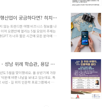
터의 정규 강좌를 시작으로 여러 기관에서
습니다. [출강 후기] 2022 도서관 길위
[네트워킹 모임 소식] 챗GPT가 바꿀 여행산업이 궁금하다면? 히치하이커 인사이트 밋업에 참여하세요!
 않는 트렌디한 여행 비즈니스 정보를 나
 이어 오랜만에 열리는 5월 모임의 주제는
챗GPT가 너무 짧은 시간에 모든 분야에 광
최신 사례와 정보는 국내에 거의 소개되지 않
결과를 출력했기 때문에, 최신 정보가 중요한
런데 마이크로소프트의 빙(bing)이
검색 결과에도 최신 데이터를 반영하게 되었
'21세기의 여행 인문학' 강의 개강 소식 - 성남 위례 학습관, 용답 도서관 등
년도 5월을 맞이했네요. 올 상반기에 가장
' 덕분에 바쁜 나날을 보내고 있는데요. 특
 사업 - 길 위의 인문학 프로그램에서 많이
 여러분과 만나뵐 예정입니다. '21세기의
 여행산업의 드러나지 않은 이면부터 워케
 여행 등 지금까지 여행 강의 분야에서 다루
 인문학 과정을 함께 하신 후에는, 이제부