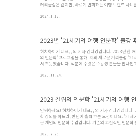
커리큘럼은 같지만, 빠르게 변화하는 여행 트렌드 사례를
정입니다. 1월 23일부터 신청이 시작된다고 하는데요.
2024. 1. 19.
해 두셨다가 빠르게 신청하시면 될 것 같습니다. 아래 신청
https://library.chuncheon.go.kr/book-event/e
pageIndex=1&eventId=EVNT_000000000000731&
히치하이커 대표, , 의 저자 김다영입니다. 2023년 한 
의 인문학' 프로그램을 통해, 저의 새로운 커리큘럼 '21
서 뿌듯했습니다. 덕분에 수많은 수강생 분들을 만나뵙고
성장하는 시간이었습니다. '길위의 인문학' 및 '독서 아
2023. 11. 24.
기는 아래 글에 정리했고요. 2023 길위의 인문학 '21세
커 대표, 여행작가 김다영안녕하세요! 히치하이커 대표, 
전국 각지에서 여행 인문학 강의를 하느라, 반년이 훌쩍 
학'은 제가 직접 ..
안녕하세요! 히치하이커 대표, , 의 저자 김다영입니다. 
학 강의를 하느라, 반년이 훌쩍 흐른 느낌이네요. '21
운 개념의 인문학 수업입니다. 기존의 고전적인 인문학
은 이면부터 워케이션과 노마드와 같은 체류형 여행, 지
2023. 7. 25.
의 분야에서 다루지 않았던 최신 주제를 매주 하나씩 깊