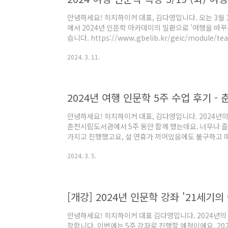
안녕하세요! 히치하이커 대표, 김다영입니다. 오는 3월
에서 2024년 인문학 아카데미의 일환으로 '여행을 바꾸
습니다. https://www.gbelib.kr/geic/module/teac
group_idx=50&teach_idx=11141&menu_idx=148
2024. 3. 11.
경상북도교육청정보센터 경상북도교육청정보센터 www.gb
어가보니 이미 예비 인원까지 신청 마감이 되었네요. 혹
에 본 특강에 참여를 희망하시는 분들은 위 정보센터로 직접
안녕하세요! 히치하이커 대표, 김다영입니다. 2024년의
춘천시립도서관에서 5주 동안 함께 했는데요. 너무나 
가지고 진행했고요, 설 연휴가 끼어있음에도 불구하고 
생 여러분께 다시 한번 감사드립니다. 80석 대규모 강
2024. 3. 5.
이라고 하네요. 그래서인지 여행에 대한 높은 관심이 
다 춘천시립도서관이 너무나 크고 아름다워서 놀랍고 부
다녀본 도서관 중 단연 탑3에 든다 해도 과언이 아니었어
다면 얼마나 좋을까요. 특히 저의 21세기 여행인..
안녕하세요! 히치하이커 대표 김다영입니다. 2024년의
작합니다. 이번에는 5주 강좌로 진행할 예정이에요. 202