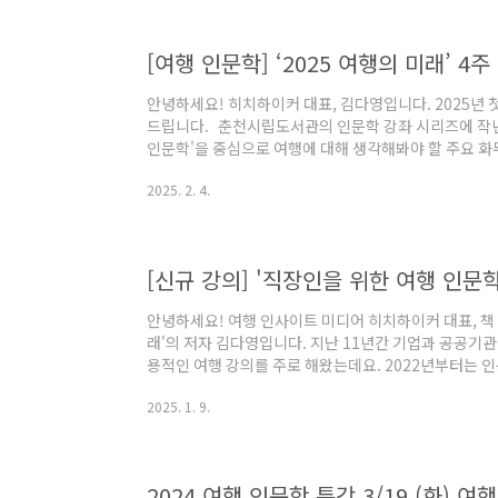
차 여행인문학 강의를 이미 진행했던 기관이기 때문에, 
행 행동 변화에 초점을 맞춘 실전 중심의..
안녕하세요! 히치하이커 대표, 김다영입니다. 2025년 
드립니다. 춘천시립도서관의 인문학 강좌 시리즈에 작년
인문학'을 중심으로 여행에 대해 생각해봐야 할 주요 
여행 인문학은 역사나 지리 이야기가 아니고, 디지털 노
2025. 2. 4.
맞물린 최신 화두를 중심으로 진행되기 때문에 수많은 
강의입니다. 2024년 여행 인문학 5주 수업 후기 - 
안녕하세요! 히치하이커 대표, 김다영입니다. 2024년의
춘천시립도서관에서 5주 동안 함께 했..
안녕하세요! 여행 인사이트 미디어 히치하이커 대표, 책 '
래'의 저자 김다영입니다. 지난 11년간 기업과 공공기관
용적인 여행 강의를 주로 해왔는데요. 2022년부터는 
개발했는데 그 중 하나가 '21세기 여행 인문학'입니다.
2025. 1. 9.
관에서 이 과정을 채택해 주셨는데요. 특히 도서관 '길
통해 전국을 순회하며 강의를 이어갔습니다. 작년부터는
같이 강의해달라는 요청이 크게 늘었습니다. 그래서 올해
롭게 신설했습니다. 바로 '직장인을 위한..