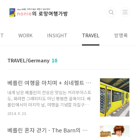
본문 바로가기
UT
WORK
INSIGHT
TRAVEL
방명록
TRAVEL/Germany
10
베를린 여행을 마치며 + 쇠네펠트 공항에서 파리 오를리 공항으로
내게 남은 베를린의 잔상은 맛있는 커리부어스트
도, 화려한 그래피티도 아닌 평범한 골목이다. 베
를린에서의 마지막 날, 여행을 기념할 자질구레
한 것들을 사러 돌아다니다 작은 골목의 조그마
2014. 9. 23.
한 잡화점, 중고품 상점, 중고음반 가게를 우연히
맞닥뜨린다. 지도나 가이드북을 들고 일부러 찾
지 않아도 천천히 걷다보면 눈앞에 원하는 가게
베를린 혼자 걷기 - The Barn의 커피, DDR 뮤지엄, 커리부어스트 맛집
가 나타나는 작지만 친절한 도시, 베를린에서의 1