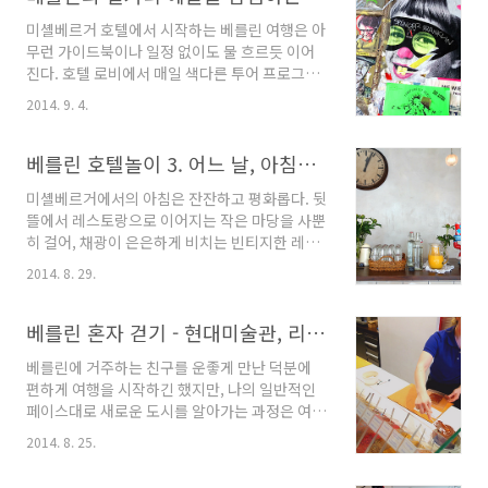
Winner와 디자인호텔스 멤버로 등극한 내공있
미셸베르거 호텔에서 시작하는 베를린 여행은 아
는 신규 호텔이다. 베를린 자유여행에서 호텔을
무런 가이드북이나 일정 없이도 물 흐르듯 이어
찾고 있는데 너무 튀는 디자인이나 젊은 분위기
진다. 호텔 로비에서 매일 색다른 투어 프로그램
대신 편안하고 안정감 있는 스테이를 원한다면,
이 기다리고 있기 때문이다. 베를린을 완전히 다
코스모 호텔이 정답이다. 깔끔하고 현대적인 베
2014. 9. 4.
른 시선으로 바라보는 얼터너티브 투어는 관광지
를린의 새로운 호텔, Cosmo Berlin Mitte이번
대신 아트와 그래피티를 위주로 도시의 뒷면을
베를린 여행의 가장 중요한 테마는 단연 '부티크
마치 보물찾기하듯 속속들이 돌아본다. 저녁에는
베를린 호텔놀이 3. 어느 날, 아침식사 @ Michelberger
호텔'이다. 다른 도시에 비해 유독 ..
베를린에서 행복하게 살고 있는 친구 부부의 집
미셸베르거에서의 아침은 잔잔하고 평화롭다. 뒷
에 초대받아, 따뜻하고 즐거운 시간을 보냈던 베
뜰에서 레스토랑으로 이어지는 작은 마당을 사뿐
를린에서의 또 하루. PM 12:30 Alternative
히 걸어, 채광이 은은하게 비치는 빈티지한 레스
Berlin Free Tour매일 12시 반, 미셸베르거 호
토랑에서 천천히 즐기는 홈메이드 뷔페. 작은 것
텔 로비로 나가면 "얼터너티브 베를린 프리 투
2014. 8. 29.
하나하나에 정성을 쏟아 손으로 만드는 각종 소
어"라는 멋스런 미팅 포인트에서 색다른 베를린
스와 따뜻한 요리들은 우리가 아침에 간절히 원
투어가 시작된다. 아침식사와 미팅을 마친 후, 시
하는 바로 그것들. The Coupon 체크인할 때 손
베를린 혼자 걷기 - 현대미술관, 리터 초콜릿 카페, 서점 쇼핑 등
간을 맞춰 로비에 가니 벌써 네다섯 명의 여..
에 쥐어주는 예쁜 미니어처 컷팅보드. 이틀치 조
베를린에 거주하는 친구를 운좋게 만난 덕분에
식이니 두 개.:) 디테일이 강한 호텔일수록, 그 디
편하게 여행을 시작하긴 했지만, 나의 일반적인
테일은 참으로 호텔을 쏙 빼닮았다. 특유의 장난
페이스대로 새로운 도시를 알아가는 과정은 여전
기와 귀여움이 마음에 쏙 든다. The
히 필요했다. 그래서 처음부터 다시 시작하는 마
Restaurant 잠이 채 덜깬 부시시한 차림으로 찾
2014. 8. 25.
음으로 베를린 시내를 멋대로 걸어보기로 했다.
아온 레스토랑은 이미 아침의 아름다운 것들로
행선지는 현대미술관인 노이에 갤러리 한 곳만
가득 채워져 있다. 예쁜 꽃 한송이가 놓인 테이블