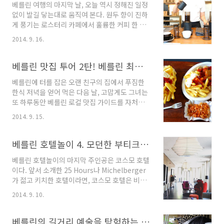
베를린 여행의 마지막 날, 오늘 역시 정해진 일정
주일은 너무나 짧았다. 아쉽지만 이제 파리로 넘
없이 발길 닿는대로 움직여 본다. 원두 향이 진하
어가야 할 시간. 마크트할레, 그 주변에서 간단한
게 풍기는 로스터리 카페에서 훌륭한 커피 한 잔
쇼핑하기영어로는 마켓 홀 정도가 될, 마크트할
으로 하루를 시작하고, 베를린의 정체성을 담은
레는 시내 한 복판에 있는 커다란 실내 시장이다.
2014. 9. 16.
뮤지엄에서 옛 동독의 흔적을 색다른 방식으로
안에 들어가니 소세지부터 화이트 아스파라거스,
탐험해 본다. 이젠 당분간 못 먹을 아쉬움에, 또
와인 등 각종 농산물과 식재료를 판매하는 활기
커리부어스트를 먹으러 다른 맛집을 찾기도 했
베를린 맛집 투어 2탄! 베를린 최고의 커피와 커리부어스트, 와플 등
찬 시장이 펼쳐진다. 점원들이 너무 친절하고 시
다. 짜여진 틀같은 관광 코스가 아닌데도 베를린
식도 마음껏 ..
베를린에 터를 잡은 오랜 친구의 집에서 푸짐한
의 유명한 것을 다채롭게 체험했던 하루. 베를린
한식 저녁을 얻어 먹은 다음 날, 고맙게도 그녀는
을 대표하는 또 하나의 로스터리 카페, The
또 하루동안 베를린 로컬 맛집 가이드를 자처하
Barn 코스모 호텔에서 조식을 먹으며 폭풍 검색
며 나를 안내했다. 내가 한 가이드북에서 봐둔 베
을 해보니 베를린에 보난자 커피와 쌍벽을 이루
2014. 9. 15.
를린 최고의 커피 하우스에서 시작해, 그녀가 자
는 또 하나의 로스터리 카페를 발견했다. 베를린
주 간다는 커리 부어스트 집과 와플 카페까지 모
마지막 날의 시작으로 더없이 좋을 것 같아 일부
두 들렀다. 서울에서 떡볶이와 커피를 먹으며 서
베를린 호텔놀이 4. 모던한 부티크 호텔, 코스모 호텔의 아침과 밤
러 찾았다. 호텔이 워낙 도심에 있어서 어디로 향
로의 고민을 나누던 그 시절처럼, 베를린에서도
해도 이..
베를린 호텔놀이의 마지막 주인공은 코스모 호텔
우리의 수다는 맛있는 먹거리와 함께 끊임없이
이다. 앞서 소개한 25 Hours나 Michelberger
이어졌다. 베를린을 대표하는 로스터리 카페,
가 젊고 키치한 호텔이라면, 코스모 호텔은 비즈
Bonanza Coffee Heroes나도 그녀도 커피를
니스맨이 선호하는 부티크 호텔에 가깝다. 베를
너무나 사랑하기에, 우선 커피를 한 잔 할 최적의
2014. 9. 10.
린 시내 한 복판에 위치한 입지 조건, 화이트톤으
장소를 물색했다. 마침 며칠 전 서점에서 발견한
로 통일한 세련된 객실, 사우나와 헬스장을 갖춘
내셔널 지오그래픽의 베를린 가이드북에 소개된
작지만 강력한 시설로 트립어드바이저 2014년
베를린의 길거리 예술을 탐험하는 특별한 투어, 얼터너티브 베를린
보난자 커피가 그리 멀지 않아 바로 찾을 수 있..