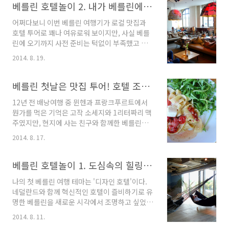
정하고, 특별한 일정을 정하지 않은 채 번화가 위
베를린 호텔놀이 2. 내가 베를린에 온 단 하나의 이유, 미셸베르거 호텔
에 자리를 잡고, 따뜻한 차 한 잔의 티타임부터.
주로 길을 익혀나갔다. 여행 준비를 따로 하지 않
바닐..
어쩌다보니 이번 베를린 여행기가 로컬 맛집과
은 도시를 여행할 때는, 역시 서점에 가는 게 옳
호텔 투어로 꽤나 여유로워 보이지만, 사실 베를
다. 그곳에 답이 있었다. AM 10:00 소니 센터와
린에 오기까지 사전 준비는 턱없이 부족했고 실
포츠다머플라츠거대한 돔 지붕 아래 IMAX와 레
제로도 관광명소는 거의 가지 못했다. 유럽의 수
스토랑, 소니 쇼핑몰 등이 모여있는 소니 센터는
2014. 8. 19.
많은 도시 중 베를린을 선택한 이유는 딱 하나다.
다른 유럽 도시에서 흔히 볼 수 없는 현대적인 풍
4년 전 우연히 발견한 한 호텔의 홈페이지에 매료
경을 연출한다. 대학생 시절 이후 12년만에 다시
된 이후, 내 여행의 메인 테마는 '부티크 호텔'로
베를린 첫날은 맛집 투어! 호텔 조식부터 티벳 커리집까지
찾은 독일은 그 때의 어렴풋한 기억과는 또 많..
완전히 바뀌었다. 이 호텔의 존재를 알게된 전과
12년 전 배낭여행 중 뮌헨과 프랑크푸르트에서
후가 내 여행 인생의 전환점이라 해도 과언이 아
뭔가를 먹은 기억은 고작 소세지와 1리터짜리 맥
니다. 한 로컬 호텔이 보여줄 수 있는 최고의
주였지만, 현지에 사는 친구와 함께한 베를린의
Creativity와 디테일을 갖춘 미셸베르거 호텔은
첫인상은 먹거리의 천국이었다. 신선하고 영양
내 저서 '스마트한 여행의 조건'에 실리기도 했고,
2014. 8. 17.
가득한 호텔 조식부터 현지인만 아는 레스토랑에
결국 이 호텔에 묵기 위해 베를린을 선택했다. 베
서 먹는 파스타, 노천에서 마시는 커피 한 잔, 그
를린은 암스테르담과 함께 유럽 최고의 혁신적인
리고 우연히 들렀던 티벳 커리집까지....관광지
베를린 호텔놀이 1. 도심속의 힐링을 즐기다, 25 Hours Bikini
호텔 천국이지만, 미셸베르거는 가장 먼..
순례가 아닌 맛집 순례로 꽉 채운, 베를린에서의
나의 첫 베를린 여행 테마는 '디자인 호텔'이다.
하루. Breakfast @ 25 Hours Bikini런던에서
네덜란드와 함께 혁신적인 호텔이 즐비하기로 유
베를린으로 이어지는 유럽 여행도 어느덧 2주째.
명한 베를린을 새로운 시각에서 조명하고 싶었
에어비앤비와 조식 불포함 호텔만 투숙하는 바람
다. 첫번째 호텔은 1950년대 복합단지 건물을 베
에, 따뜻하고 신선한 호텔 조식을 유럽 와서 처음
2014. 8. 11.
를린 특유의 실험적인 디자인으로 개조한 25
으로 먹는다. 감격ㅠ 25 Hours의 숙박 요금이 워