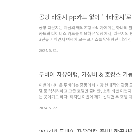
연 이벤트 찾는 꿀팁 2. 두바이 자유여행의 숨겨진 인
공항 라운지는 지금의 해외여행 소비자에게는 하나의 필수
카드와 다이너스 카드를 이용해온 입장에서, 라운지의 
3년을 거치면서 여행에 모든 포커스를 맞춰왔던 나의 
마일리지를 쌓거나 라운지를 이용하는 댓가로 비싼 연회
2024. 5. 31.
2024년, 현 시점에서 연회비 30만원 이하로 공항 라
봐도 무방하다. 그리고 여행 분야 일을 하고는 있지만,
회비를 20~30만원씩이나 내고 공항 라운지를 이용할 필
년에 1~2회 해외여행을 가는 대다수 소..
이번에 다녀온 두바이는 중동에서 가장 현대적인 관광 도
텔 등 럭셔리하고 고급 호텔만 즐비한, 소위 비싼 여행
는 곳이기도 하다. 하지만 이번에 제가 선택한 두 호텔 
뀌었다. 7만원대 루프톱 수영장이 있는 디자인 호텔부터
2024. 5. 22.
두 호텔에서 즐긴 완전 다른 느낌의 호캉스 여행을 소개한다
스트, 유튜브 히치하이커TV, 책 저자) 메리어트(디자
텔 디자인 호텔스 (👉🏻 바로 가기) 더폼호텔은 한국어
어 보았다. 디자인호텔스답게..