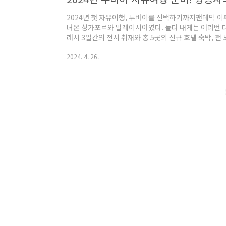
2024년 첫 자유여행, 두바이를 선택하기까지팬데믹 이후 
녀온 싱가포르와 말레이시아였다. 둘다 내게는 여러번 다
래서 3일간의 전시 취재와 총 5곳의 신규 호텔 숙박, 전
라는 다소 피곤한 스케줄이었음에도 불구하고 그렇게 도
2024. 4. 26.
래서 2024년에는 지금까지 살면서 한번도 안가본 여행
하지만 여행 유튜브를 운영하고 여행 교육 관련 일을 하
다. 반드시 비즈니스적인 목적을 가지고 움직이는 내 원칙
려운 일이었다. 다만 항공권 관련 공..