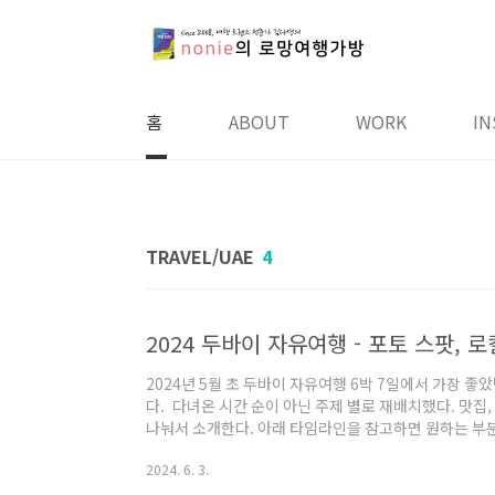
본문 바로가기
홈
ABOUT
WORK
IN
TRAVEL/UAE
4
2024년 5월 초 두바이 자유여행 6박 7일에서 가장 
다. 다녀온 시간 순이 아닌 주제 별로 재배치했다. 맛집,
나눠서 소개한다. 아래 타임라인을 참고하면 원하는 부분부
천 맛집- 00:38 Seva(비건) - - 웰니스 센터 겸 
2024. 6. 3.
다. - Beirut streets(비건 옵션 있음) - - 레바논
마, 팔라펠 피타 바이트, 후무스 06:46 2024 월드 푸