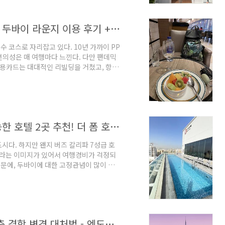
스타그램 포토 스팟 명소..
공항 라운지 pp카드 없이 '더라운지'로 두바이 라운지 이용 후기 + 태국 방콕 라운지 저렴 구매 꿀팁 #밤비행기 #마이리얼트립
 코스로 자리잡고 있다. 10년 가까이 PP
편의성은 매 여행마다 느낀다. 다만 팬데믹
신용카드는 대대적인 리빌딩을 거쳤고, 항공
비를 요구하는 모든 카드를 없애 버렸다.
운지를 마음껏 쓸 수 있는 신용카드는 없다고
 아무리 상품권 보상을 해준다고 하더라도 연
요성을 아직은 못 느낀다. 나도 그런데 1
두바이 자유여행, 가성비 & 호캉스 가능한 호텔 2곳 추천! 더 폼 호텔 & 알시프 헤리티지 힐튼
시다. 하지만 왠지 버즈 칼리파 7성급 호
지라는 이미지가 있어서 여행경비가 걱정되
때문에, 두바이에 대한 고정관념이 많이 바
 14만원대 문화유산 호텔까지, 두바이의
. written by 김다영 (호텔 칼럼니
인 호텔스) 계열의 합리적인 호텔더 폼 호
 리뷰가 별로 없어서 이번에 직접 예약해서 묵
2024년 두바이 자유여행 준비! 항공사측 결항 변경 대처법 - 엔도스(대체 항공편 보상) 성공 후기 #중국남방항공 #NONENDS